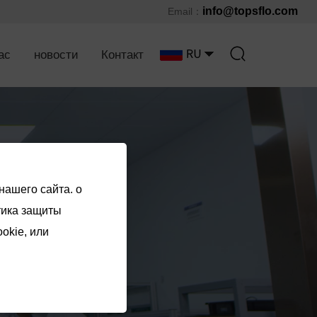
info@topsflo.com
Email：
ас
новости
Контакт
нашего сайта. o
тика защиты
okie, или