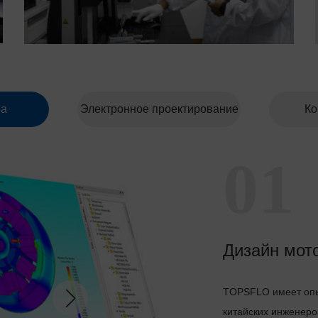
ра
Электронное проектирование
Ко
01
Дизайн мот
TOPSFLO имеет опы
китайских инженеров