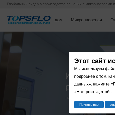
Глобальный лидер в производстве решений с микронасосами п
дом
Микронасосная
О
Этот сайт и
Мы используем файлы
подробнее о том, ка
данных». нажмите «П
«Настроить», чтобы 
Принять все
от