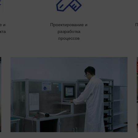
е и
Проектирование и
П
кта
разработка
процессов