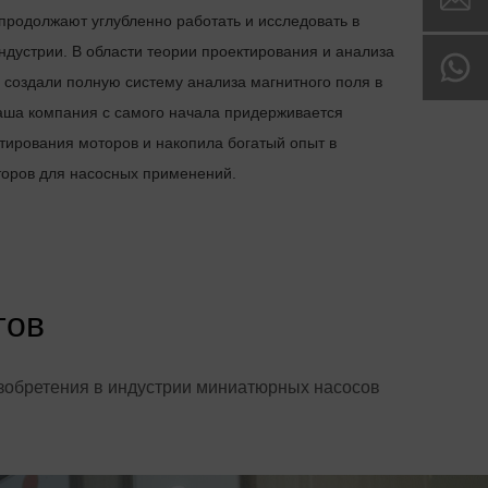
 продолжают углубленно работать и исследовать в
ндустрии. В области теории проектирования и анализа
 создали полную систему анализа магнитного поля в
аша компания с самого начала придерживается
тирования моторов и накопила богатый опыт в
торов для насосных применений.
тов
изобретения в индустрии миниатюрных насосов